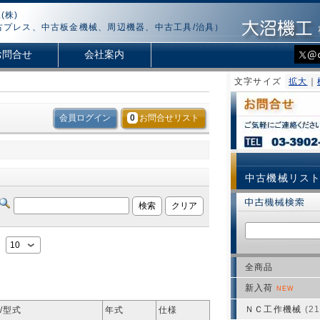
(株)
古プレス、中古板金機械、周辺機器、中古工具/治具）
お問合せ
会社案内
文字サイズ
拡大
｜
会員ログイン
0
お問合せリスト
中古機械リス
：
全商品
新入荷
NEW
ＮＣ工作機械
(21
/型式
年式
仕様