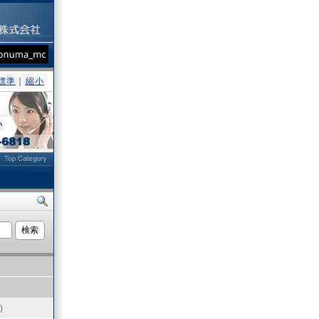
標準
｜
縮小
ト
)