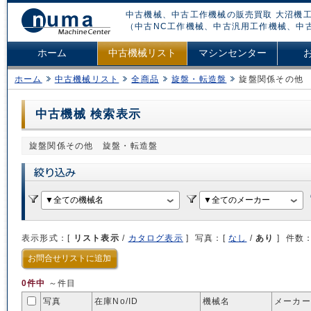
中古機械、中古工作機械の販売買取 大沼機工
（中古NC工作機械、中古汎用工作機械、中
ホーム
中古機械リスト
マシンセンター
ホーム
中古機械リスト
全商品
旋盤・転造盤
旋盤関係その他
中古機械 検索表示
旋盤関係その他 旋盤・転造盤
表示形式：[
リスト表示
/
カタログ表示
] 写真：[
なし
/
あり
] 件数
お問合せリストに追加
0件中
～件目
写真
在庫No/
ID
機械名
メーカー