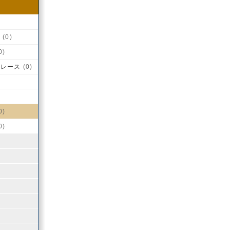
盤
(0)
0)
チレース
(0)
0)
0)