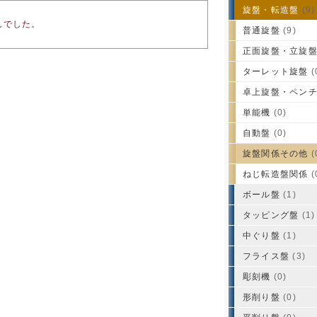
旋盤・転造盤
(9)
んでした。
普通旋盤
(9)
正面旋盤・立旋
ターレット旋盤
(
卓上旋盤・ペン
単能機
(0)
自動盤
(0)
旋盤関係その他
(
ねじ転造盤関係
(
ボール盤
(1)
タッピング盤
(1)
中ぐり盤
(1)
フライス盤
(3)
彫刻機
(0)
形削り盤
(0)