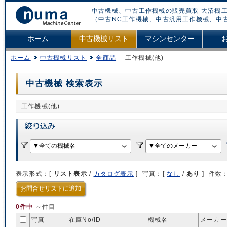
中古機械、中古工作機械の販売買取 大沼機工
（中古NC工作機械、中古汎用工作機械、中
ホーム
中古機械リスト
マシンセンター
ホーム
中古機械リスト
全商品
工作機械(他)
中古機械 検索表示
工作機械(他)
表示形式：[
リスト表示
/
カタログ表示
] 写真：[
なし
/
あり
] 件数
お問合せリストに追加
0件中
～件目
写真
在庫No/
ID
機械名
メーカー