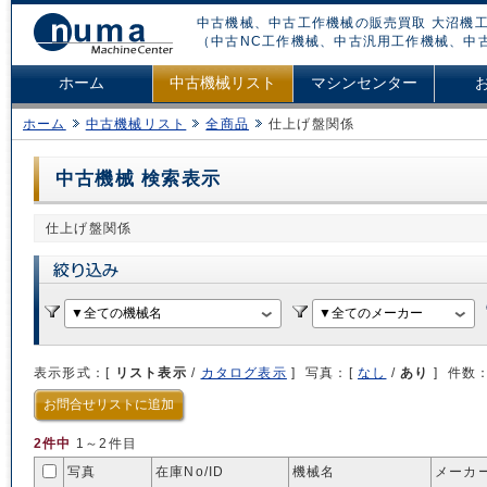
中古機械、中古工作機械の販売買取 大沼機工
（中古NC工作機械、中古汎用工作機械、中
ホーム
中古機械リスト
マシンセンター
ホーム
中古機械リスト
全商品
仕上げ盤関係
中古機械 検索表示
仕上げ盤関係
表示形式：[
リスト表示
/
カタログ表示
] 写真：[
なし
/
あり
] 件数
お問合せリストに追加
2件中
1～2件目
写真
在庫No/
ID
機械名
メーカー