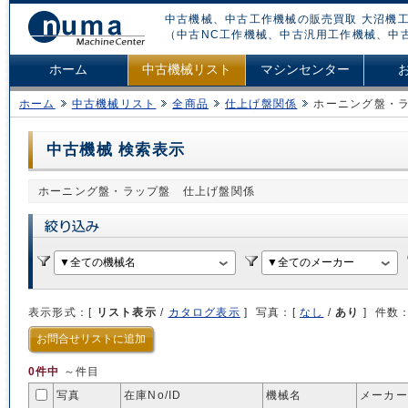
中古機械、中古工作機械の販売買取 大沼機工
（中古NC工作機械、中古汎用工作機械、中
ホーム
中古機械リスト
マシンセンター
ホーム
中古機械リスト
全商品
仕上げ盤関係
ホーニング盤・
中古機械 検索表示
ホーニング盤・ラップ盤 仕上げ盤関係
表示形式：[
リスト表示
/
カタログ表示
] 写真：[
なし
/
あり
] 件数
お問合せリストに追加
0件中
～件目
写真
在庫No/
ID
機械名
メーカー