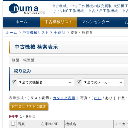
中古機械、中古工作機械の販売買取 大沼機工
（中古NC工作機械、中古汎用工作機械、中
ホーム
中古機械リスト
マシンセンター
ホーム
中古機械リスト
全商品
旋盤・転造盤
中古機械 検索表示
旋盤・転造盤
表示形式：[
リスト表示
/
カタログ表示
] 写真：[
なし
/
あり
] 件数
お問合せリストに追加
9件中
1～9件目
写真
在庫No/
ID
機械名
メーカ