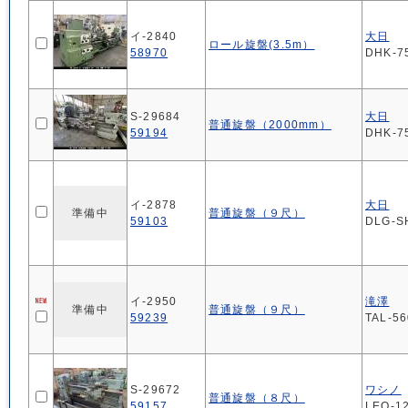
イ-2840
大日
ロール旋盤(3.5m）
58970
DHK-7
S-29684
大日
普通旋盤（2000mm）
59194
DHK-7
イ-2878
大日
準備中
普通旋盤（９尺）
59103
DLG-S
イ-2950
滝澤
準備中
普通旋盤（９尺）
59239
TAL-5
S-29672
ワシノ
普通旋盤（８尺）
59157
LEO-1