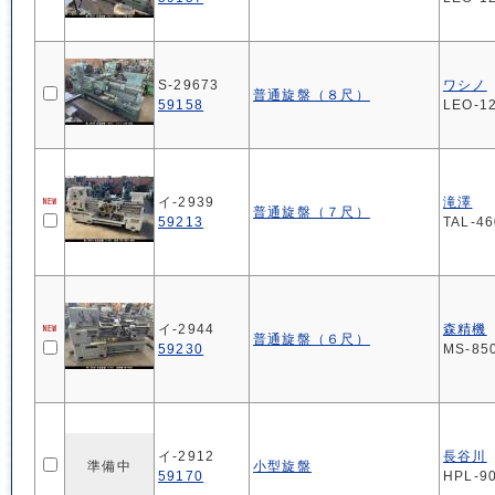
S-29673
ワシノ
普通旋盤（８尺）
59158
LEO-1
イ-2939
滝澤
普通旋盤（７尺）
59213
TAL-4
イ-2944
森精機
普通旋盤（６尺）
59230
MS-85
イ-2912
長谷川
準備中
小型旋盤
59170
HPL-9