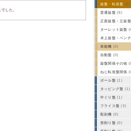
旋盤・転造盤
(9)
んでした。
普通旋盤
(9)
正面旋盤・立旋
ターレット旋盤
(
卓上旋盤・ペン
単能機
(0)
自動盤
(0)
旋盤関係その他
(
ねじ転造盤関係
(
ボール盤
(1)
タッピング盤
(1)
中ぐり盤
(1)
フライス盤
(3)
彫刻機
(0)
形削り盤
(0)