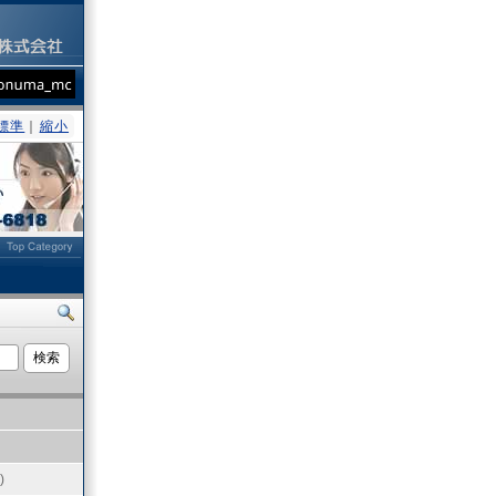
標準
｜
縮小
ト
)