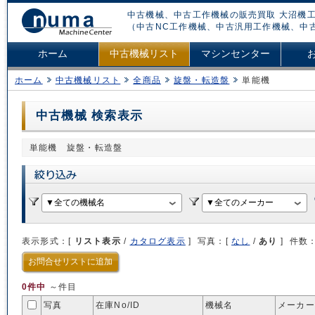
中古機械、中古工作機械の販売買取 大沼機工
（中古NC工作機械、中古汎用工作機械、中
ホーム
中古機械リスト
マシンセンター
ホーム
中古機械リスト
全商品
旋盤・転造盤
単能機
中古機械 検索表示
単能機 旋盤・転造盤
表示形式：[
リスト表示
/
カタログ表示
] 写真：[
なし
/
あり
] 件数
お問合せリストに追加
0件中
～件目
写真
在庫No/
ID
機械名
メーカー