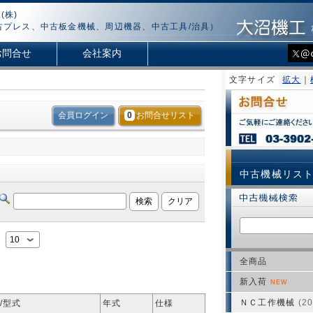
(株)
古プレス、中古板金機械、周辺機器、中古工具/治具）
お問合せ
会社案内
文字サイズ
拡大
｜
会員ログイン
0
お問合せリスト
中古機械リス
：
全商品
新入荷
NEW
ＮＣ工作機械
(20
/型式
年式
仕様