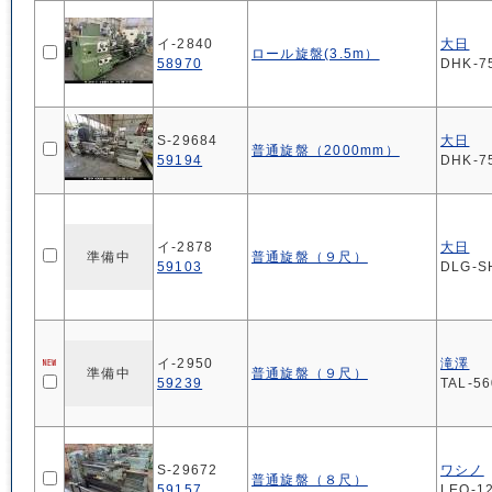
イ-2840
大日
ロール旋盤(3.5m）
58970
DHK-7
S-29684
大日
普通旋盤（2000mm）
59194
DHK-7
イ-2878
大日
準備中
普通旋盤（９尺）
59103
DLG-S
イ-2950
滝澤
準備中
普通旋盤（９尺）
59239
TAL-5
S-29672
ワシノ
普通旋盤（８尺）
59157
LEO-1