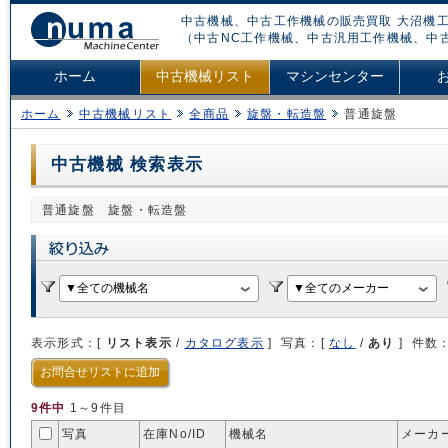
中古機械、中古工作機械の販売買取 大沼機工
（中古NC工作機械、中古汎用工作機械、中
ホーム
中古機械リスト
マシンセンター
ホーム
中古機械リスト
全商品
旋盤・転造盤
普通旋盤
中古機械 検索表示
普通旋盤 旋盤・転造盤
表示形式：[
リスト表示
/
カタログ表示
] 写真：[
なし
/
あり
] 件数
お問合せリストに追加
9件中
1～9件目
写真
在庫No/
ID
機械名
メーカ