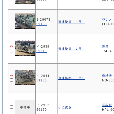
S-29673
ワシノ
普通旋盤（８尺）
59158
LEO-1
イ-2939
滝澤
普通旋盤（７尺）
59213
TAL-4
イ-2944
森精機
普通旋盤（６尺）
59230
MS-85
イ-2912
長谷川
準備中
小型旋盤
59170
HPL-9