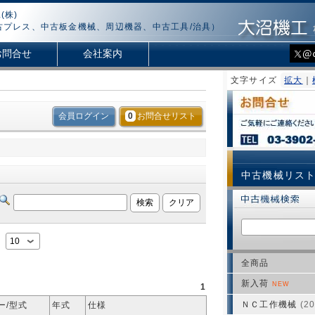
(株)
古プレス、中古板金機械、周辺機器、中古工具/治具）
お問合せ
会社案内
文字サイズ
拡大
｜
会員ログイン
0
お問合せリスト
中古機械リス
：
全商品
新入荷
NEW
1
ＮＣ工作機械
(20
ー/型式
年式
仕様