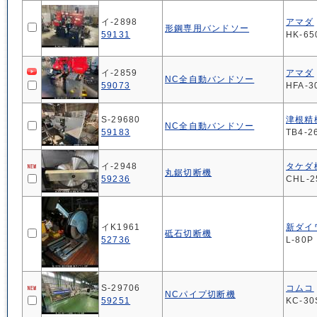
イ-2898
アマダ
形鋼専用バンドソー
59131
HK-65
イ-2859
アマダ
NC全自動バンドソー
59073
HFA-3
S-29680
津根精
NC全自動バンドソー
59183
TB4-2
イ-2948
タケダ
丸鋸切断機
59236
CHL-2
イK1961
新ダイ
砥石切断機
52736
L-80P
S-29706
コムコ
NCパイプ切断機
59251
KC-3