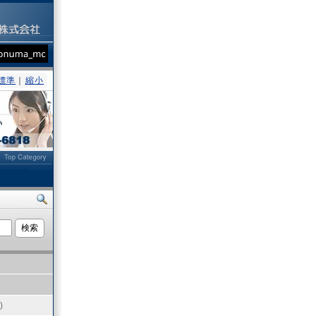
標準
｜
縮小
ト
)