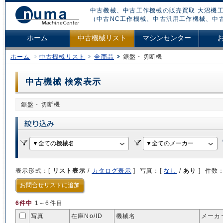
中古機械、中古工作機械の販売買取 大沼機工
（中古NC工作機械、中古汎用工作機械、中
ホーム
中古機械リスト
マシンセンター
ホーム
中古機械リスト
全商品
鋸盤・切断機
中古機械 検索表示
鋸盤・切断機
表示形式：[
リスト表示
/
カタログ表示
] 写真：[
なし
/
あり
] 件数
お問合せリストに追加
6件中
1～6件目
写真
在庫No/
ID
機械名
メーカ