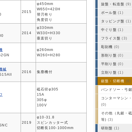
φ450mm
旋盤・転造盤
(9)
W650×420H
2015
ボール盤
(1)
0
替刃有り
角度切り
タッピング盤
(1)
φ330mm
中ぐり盤
(1)
2014
W330×H330
00
垂直切り
フライス盤
(3)
彫刻機
(0)
機
φ260mm
62GN
W260×H280
形削り盤
(0)
平削り盤
(0)
機械
2016
集塵機付
立削り盤
(1)
515AII
鋸盤・切断機
(6)
砥石径φ305
バンドソー・弓
ワ
15A
コンターマシン
305φ
(0)
100V
その他（丸鋸・
φ10-31.8
等)
(3)
2019
スピンカッター式
0SNC
切断長100-1000mm
研削盤
(1)