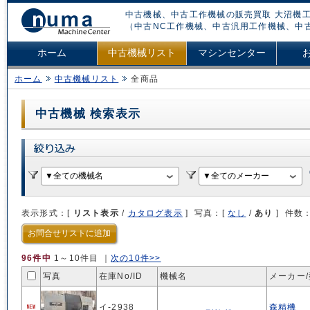
中古機械、中古工作機械の販売買取 大沼機工
（中古NC工作機械、中古汎用工作機械、中
ホーム
中古機械リスト
マシンセンター
ホーム
中古機械リスト
全商品
中古機械 検索表示
表示形式：[
リスト表示
/
カタログ表示
] 写真：[
なし
/
あり
] 件数
お問合せリストに追加
96件中
1～10件目
｜
次の10件>>
写真
在庫No/
ID
機械名
メーカー
イ-2938
森精機