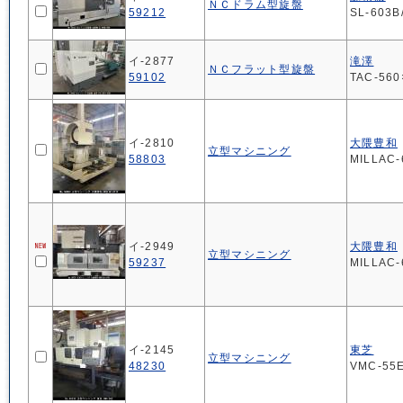
ＮＣドラム型旋盤
59212
SL-603B
イ-2877
滝澤
ＮＣフラット型旋盤
59102
TAC-560
イ-2810
大隈豊和
立型マシニング
58803
MILLAC-
イ-2949
大隈豊和
立型マシニング
59237
MILLAC-
イ-2145
東芝
立型マシニング
48230
VMC-55