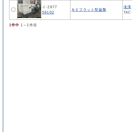
イ-2877
滝澤
ＮＣフラット型旋盤
59102
TAC
1件中
1～1件目