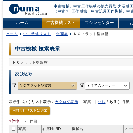
中古機械、中古工作機械の販売買取 大沼機工
（中古NC工作機械、中古汎用工作機械、中
ホーム
中古機械リスト
マシンセンター
ホーム
中古機械リスト
全商品
ＮＣフラット型旋盤
中古機械 検索表示
ＮＣフラット型旋盤
表示形式：[
リスト表示
/
カタログ表示
] 写真：[
なし
/
あり
] 件数
お問合せリストに追加
1件中
1～1件目
写真
在庫No/
ID
機械名
メー