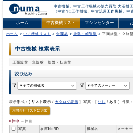
中古機械、中古工作機械の販売買取 大沼機工
（中古NC工作機械、中古汎用工作機械、中
ホーム
中古機械リスト
マシンセンター
ホーム
中古機械リスト
全商品
旋盤・転造盤
正面旋盤・立旋
中古機械 検索表示
正面旋盤・立旋盤 旋盤・転造盤
表示形式：[
リスト表示
/
カタログ表示
] 写真：[
なし
/
あり
] 件数
お問合せリストに追加
0件中
～件目
写真
在庫No/
ID
機械名
メーカー