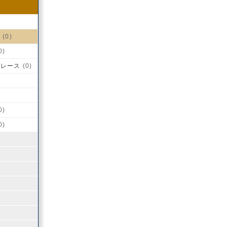
盤
(0)
0)
チレース
(0)
0)
0)