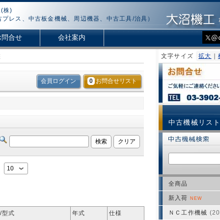
(株)
古プレス、中古板金機械、周辺機器、中古工具/治具）
お問合せ
会社案内
盤
文字サイズ
拡大
｜
会員ログイン
0
お問合せリスト
中古機械リス
：
全商品
新入荷
NEW
ＮＣ工作機械
(20
/型式
年式
仕様