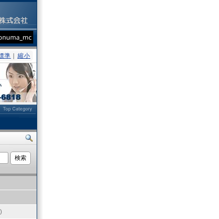
標準
｜
縮小
ト
)