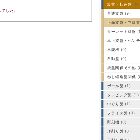
旋盤・転造盤
(9)
んでした。
普通旋盤
(9)
正面旋盤・立旋
ターレット旋盤
(
卓上旋盤・ペン
単能機
(0)
自動盤
(0)
旋盤関係その他
(
ねじ転造盤関係
(
ボール盤
(1)
タッピング盤
(1)
中ぐり盤
(1)
フライス盤
(3)
彫刻機
(0)
形削り盤
(0)