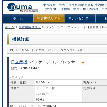
中古機械、中古工作機械の販売買取 大沼機工
（中古NC工作機械、中古汎用工作機械、中
ホーム
中古機械リスト
マシンセンター
ホーム
中古機械リスト
パッケージコンプレッサー｜日立産機｜POD-
機械詳細
POD-11MA6 日立産機 パッケージコンプレッサー
日立産機
パッケージコンプレッサー
型式：
POD-11MA6
▼スペック
付属・仕様
0.85Mpa
馬力(kw)
付属２
ドライヤー付
使用時間
1280L/min
60Hz
ID：59227 コード：2208-04