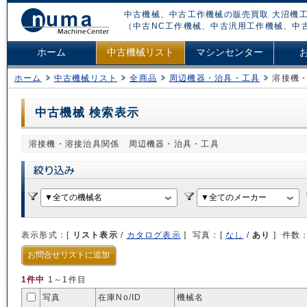
中古機械、中古工作機械の販売買取 大沼機工
（中古NC工作機械、中古汎用工作機械、中
ホーム
中古機械リスト
マシンセンター
ホーム
中古機械リスト
全商品
周辺機器・治具・工具
溶接機
中古機械 検索表示
溶接機・溶接治具関係 周辺機器・治具・工具
表示形式：[
リスト表示
/
カタログ表示
] 写真：[
なし
/
あり
] 件数
お問合せリストに追加
1件中
1～1件目
写真
在庫No/
ID
機械名