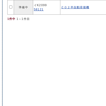
イK2099
準備中
ＣＯ２半自動溶接機
58121
1件中
1～1件目