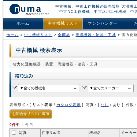
中古機械、中古工作機械の販売買取 大沼機工
（中古NC工作機械、中古汎用工作機械、中
ホーム
中古機械リスト
マシンセンター
ホーム
中古機械リスト
全商品
周辺機器・治具・工具
省力化
中古機械 検索表示
省力化運搬機器・装置 周辺機器・治具・工具
表示形式：[
リスト表示
/
カタログ表示
] 写真：[
なし
/
あり
] 件数
お問合せリストに追加
0件中
～件目
写真
在庫No/
ID
機械名
メーカー