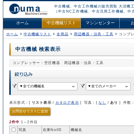
中古機械、中古工作機械の販売買取 大沼機工
（中古NC工作機械、中古汎用工作機械、中
ホーム
中古機械リスト
マシンセンター
ホーム
中古機械リスト
全商品
周辺機器・治具・工具
コンプ
中古機械 検索表示
コンプレッサー・空圧機器 周辺機器・治具・工具
表示形式：[
リスト表示
/
カタログ表示
] 写真：[
なし
/
あり
] 件数
お問合せリストに追加
2件中
1～2件目
写真
在庫No/
ID
機械名