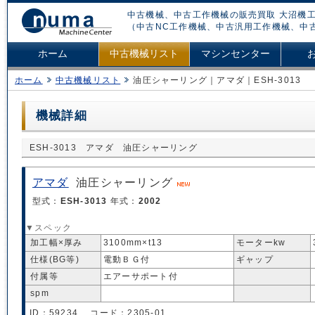
中古機械、中古工作機械の販売買取 大沼機工
（中古NC工作機械、中古汎用工作機械、中
ホーム
中古機械リスト
マシンセンター
ホーム
中古機械リスト
油圧シャーリング｜アマダ｜ESH-3013
機械詳細
ESH-3013 アマダ 油圧シャーリング
アマダ
油圧シャーリング
型式：
ESH-3013
年式：
2002
▼スペック
加工幅×厚み
3100mm×t13
モーターkw
仕様(BG等)
電動ＢＧ付
ギャップ
付属等
エアーサポート付
spm
ID：59234 コード：2305-01