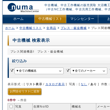
中古機械、中古工作機械の販売買取 大沼機工
（中古NC工作機械、中古汎用工作機械、中
ホーム
中古機械リスト
マシンセンター
ホーム
中古機械リスト
全商品
プレス・鈑金機械
プレス関連機
中古機械 検索表示
プレス関連機器I プレス・鈑金機械
表示形式：[
リスト表示
/
カタログ表示
] 写真：[
なし
/
あり
] 件数
お問合せリストに追加
0件中
～件目
写真
在庫No/
ID
機械名
メーカー