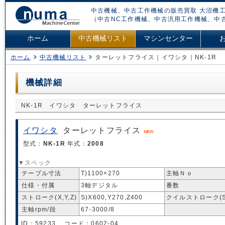
中古機械、中古工作機械の販売買取 大沼機工
（中古NC工作機械、中古汎用工作機械、中
ホーム
中古機械リスト
マシンセンター
ホーム
中古機械リスト
ターレットフライス｜イワシタ｜NK-1R
機械詳細
NK-1R イワシタ ターレットフライス
イワシタ
ターレットフライス
型式：
NK-1R
年式：
2008
▼スペック
テーブル寸法
T)1100×270
主軸Ｎｏ
仕様・付属
3軸デジタル
番数
ストローク(X,Y,Z)
S)X600,Y270,Z400
クイルストローク(S
主軸rpm/段
67-3000/8
ID：59233 コード：0602-04