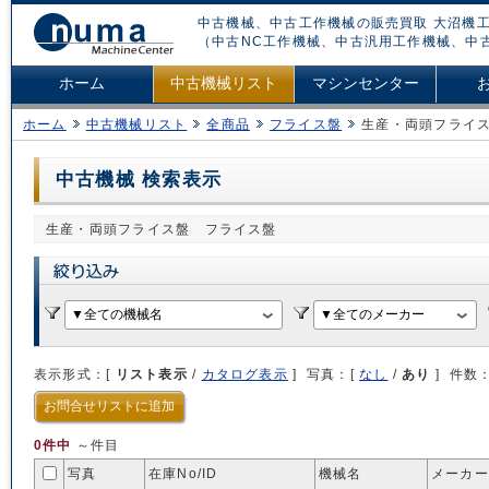
中古機械、中古工作機械の販売買取 大沼機工
（中古NC工作機械、中古汎用工作機械、中
ホーム
中古機械リスト
マシンセンター
ホーム
中古機械リスト
全商品
フライス盤
生産・両頭フライ
中古機械 検索表示
生産・両頭フライス盤 フライス盤
表示形式：[
リスト表示
/
カタログ表示
] 写真：[
なし
/
あり
] 件数
お問合せリストに追加
0件中
～件目
写真
在庫No/
ID
機械名
メーカー