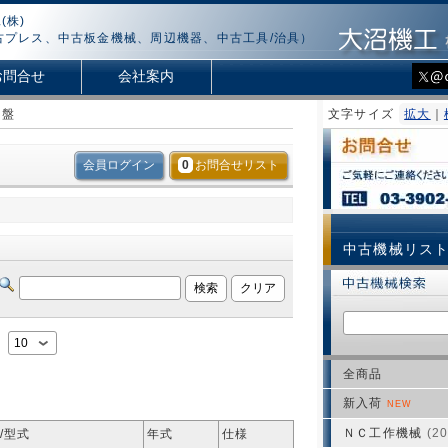
(株)
古プレス、中古板金機械、周辺機器、中古工具/治具）
お問合せ
会社案内
ス盤
文字サイズ
拡大
｜
会員ログイン
0
お問合せリスト
中古機械リス
：
全商品
新入荷
NEW
ＮＣ工作機械
(20
/型式
年式
仕様