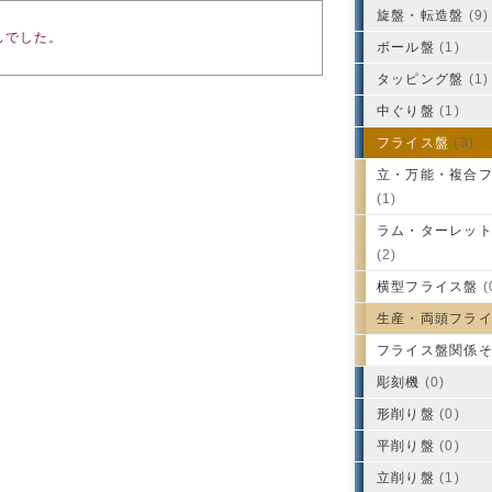
旋盤・転造盤
(9)
んでした。
ボール盤
(1)
タッピング盤
(1)
中ぐり盤
(1)
フライス盤
(3)
立・万能・複合
(1)
ラム・ターレッ
(2)
横型フライス盤
(
生産・両頭フラ
フライス盤関係
彫刻機
(0)
形削り盤
(0)
平削り盤
(0)
立削り盤
(1)