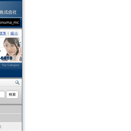
標準
｜
縮小
ト
)