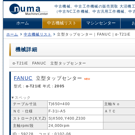
中古機械、中古工作機械の販売買取 大沼機工
（中古NC工作機械、中古汎用工作機械、中
ホーム
中古機械リスト
マシンセンター
ホーム
中古機械リスト
立型タップセンター｜FANUC｜α-T21iE
機械詳細
α-T21iE FANUC 立型タップセンター
FANUC
立型タップセンター
型式：
α-T21iE
年式：
2005
▼スペック
テーブル寸法
T)650×400
主軸Ｎｏ
ＮＣ・仕様
F-31i-A5
ＡＴＣ
ストローク(X,Y,Z)
S)X500,Y400,Z330
主軸rpm/段
24,000rpm
ID：59228 コード：0102-06