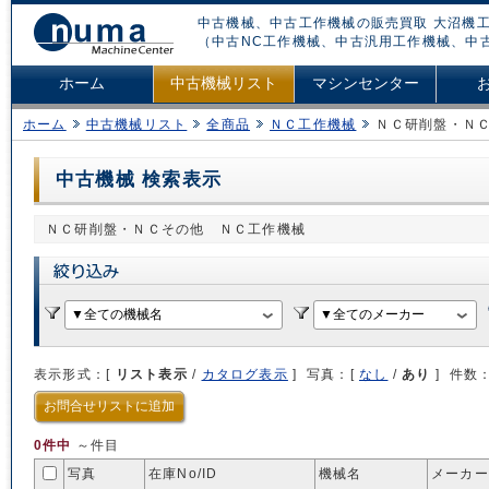
中古機械、中古工作機械の販売買取 大沼機工
（中古NC工作機械、中古汎用工作機械、中
ホーム
中古機械リスト
マシンセンター
ホーム
中古機械リスト
全商品
ＮＣ工作機械
ＮＣ研削盤・Ｎ
中古機械 検索表示
ＮＣ研削盤・ＮＣその他 ＮＣ工作機械
表示形式：[
リスト表示
/
カタログ表示
] 写真：[
なし
/
あり
] 件数
お問合せリストに追加
0件中
～件目
写真
在庫No/
ID
機械名
メーカー