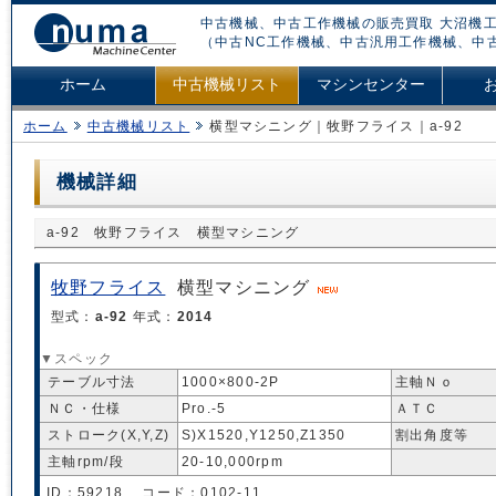
中古機械、中古工作機械の販売買取 大沼機工
（中古NC工作機械、中古汎用工作機械、中
ホーム
中古機械リスト
マシンセンター
ホーム
中古機械リスト
横型マシニング｜牧野フライス｜a-92
機械詳細
a-92 牧野フライス 横型マシニング
牧野フライス
横型マシニング
型式：
a-92
年式：
2014
▼スペック
テーブル寸法
1000×800-2P
主軸Ｎｏ
ＮＣ・仕様
Pro.-5
ＡＴＣ
ストローク(X,Y,Z)
S)X1520,Y1250,Z1350
割出角度等
主軸rpm/段
20-10,000rpm
ID：59218 コード：0102-11