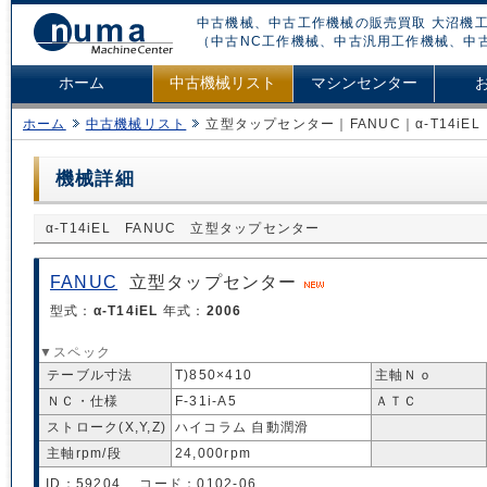
中古機械、中古工作機械の販売買取 大沼機工
（中古NC工作機械、中古汎用工作機械、中
ホーム
中古機械リスト
マシンセンター
ホーム
中古機械リスト
立型タップセンター｜FANUC｜α-T14iEL
機械詳細
α-T14iEL FANUC 立型タップセンター
FANUC
立型タップセンター
型式：
α-T14iEL
年式：
2006
▼スペック
テーブル寸法
T)850×410
主軸Ｎｏ
ＮＣ・仕様
F-31i-A5
ＡＴＣ
ストローク(X,Y,Z)
ハイコラム 自動潤滑
主軸rpm/段
24,000rpm
ID：59204 コード：0102-06