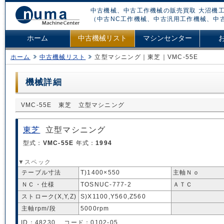
中古機械、中古工作機械の販売買取 大沼機工
（中古NC工作機械、中古汎用工作機械、中
ホーム
中古機械リスト
マシンセンター
ホーム
中古機械リスト
立型マシニング｜東芝｜VMC-55E
機械詳細
VMC-55E 東芝 立型マシニング
東芝
立型マシニング
型式：
VMC-55E
年式：
1994
▼スペック
テーブル寸法
T)1400×550
主軸Ｎｏ
ＮＣ・仕様
TOSNUC-777-2
ＡＴＣ
ストローク(X,Y,Z)
S)X1100,Y560,Z560
主軸rpm/段
5000rpm
ID：48230 コード：0102-05