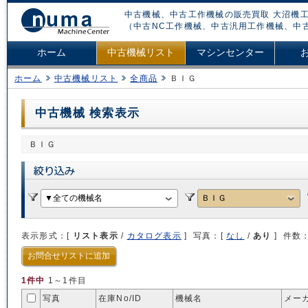
中古機械、中古工作機械の販売買取 大沼機工
（中古NC工作機械、中古汎用工作機械、中
ホーム
中古機械リスト
マシンセンター
ホーム
中古機械リスト
全商品
ＢＩＧ
中古機械 検索表示
ＢＩＧ
表示形式：[
リスト表示
/
カタログ表示
] 写真：[
なし
/
あり
] 件数
お問合せリストに追加
1件中
1～1件目
写真
在庫No/
ID
機械名
メー