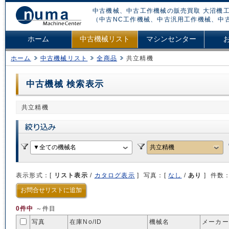
中古機械、中古工作機械の販売買取 大沼機工
（中古NC工作機械、中古汎用工作機械、中
ホーム
中古機械リスト
マシンセンター
ホーム
中古機械リスト
全商品
共立精機
中古機械 検索表示
共立精機
表示形式：[
リスト表示
/
カタログ表示
] 写真：[
なし
/
あり
] 件数
お問合せリストに追加
0件中
～件目
写真
在庫No/
ID
機械名
メーカー