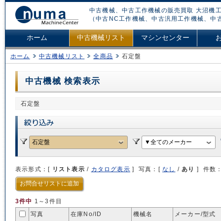
中古機械、中古工作機械の販売買取 大沼機工
（中古NC工作機械、中古汎用工作機械、中
ホーム
中古機械リスト
マシンセンター
ホーム
中古機械リスト
全商品
石定盤
中古機械 検索表示
石定盤
表示形式：[
リスト表示
/
カタログ表示
] 写真：[
なし
/
あり
] 件数
お問合せリストに追加
3件中
1～3件目
写真
在庫No/
ID
機械名
メーカー/型式