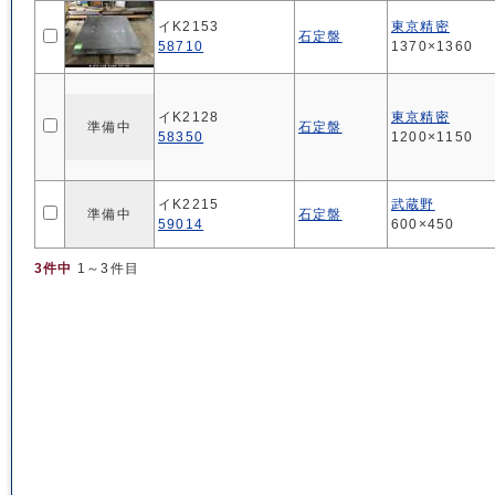
イK2153
東京精密
石定盤
58710
1370×1360
イK2128
東京精密
準備中
石定盤
58350
1200×1150
イK2215
武蔵野
準備中
石定盤
59014
600×450
3件中
1～3件目