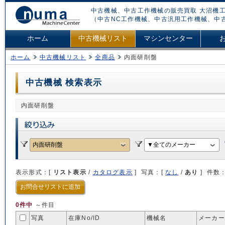
中古機械、中古工作機械の販売買取 大沼機工
（中古NC工作機械、中古汎用工作機械、中
ホーム
中古機械リスト
マシンセンター
ホーム
中古機械リスト
全商品
内面研削盤
中古機械 検索表示
内面研削盤
表示形式：[
リスト表示
/
カタログ表示
] 写真：[
なし
/
あり
] 件数
お問合せリストに追加
0件中
～件目
写真
在庫No/
ID
機械名
メーカー