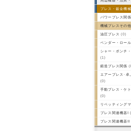
周辺機器・治具
プレス・鈑金機
パワープレス関
機械プレスその
油圧プレス
(0)
ベンダー・ロー
シャー・ポンチ
(1)
鍛造プレス関係
(
エアープレス･卓
(0)
手動プレス・ケ
(0)
リベッティング
プレス関連機器I
(
プレス関連機器II