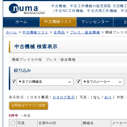
中古機械、中古工作機械の販売買取 大沼機工
（中古NC工作機械、中古汎用工作機械、中
ホーム
中古機械リスト
マシンセンター
ホーム
中古機械リスト
全商品
プレス・鈑金機械
機械プレス
中古機械 検索表示
機械プレスその他 プレス・鈑金機械
表示形式：[
リスト表示
/
カタログ表示
] 写真：[
なし
/
あり
] 件数
お問合せリストに追加
0件中
～件目
写真
在庫No/
ID
機械名
メーカー