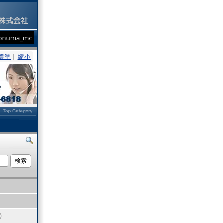
標準
｜
縮小
ト
)