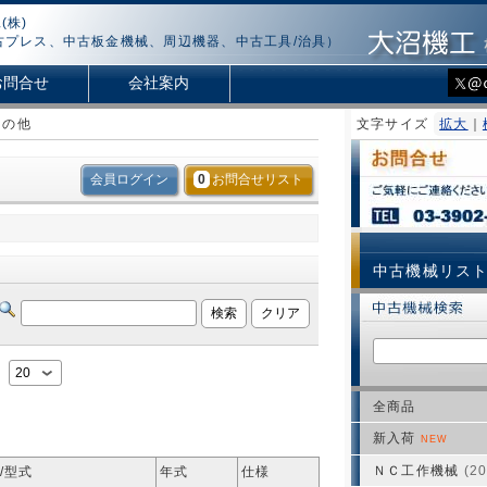
(株)
古プレス、中古板金機械、周辺機器、中古工具/治具）
お問合せ
会社案内
その他
文字サイズ
拡大
｜
会員ログイン
0
お問合せリスト
中古機械リス
：
全商品
新入荷
NEW
ＮＣ工作機械
(20
/型式
年式
仕様