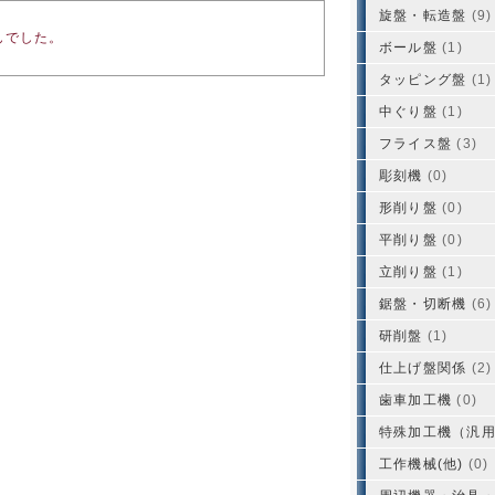
旋盤・転造盤
(9)
んでした。
ボール盤
(1)
タッピング盤
(1)
中ぐり盤
(1)
フライス盤
(3)
彫刻機
(0)
形削り盤
(0)
平削り盤
(0)
立削り盤
(1)
鋸盤・切断機
(6)
研削盤
(1)
仕上げ盤関係
(2)
歯車加工機
(0)
特殊加工機（汎
工作機械(他)
(0)