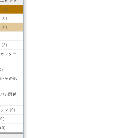
・工具
(48)
械
(3)
係
(0)
他
(0)
ル
(2)
・カッター
0)
上･その他
トバシ関係
マシン
(0)
0)
(0)