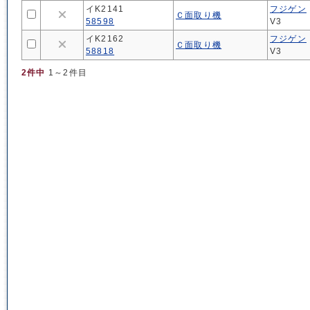
イK2141
フジゲン
Ｃ面取り機
58598
V3
イK2162
フジゲン
Ｃ面取り機
58818
V3
2件中
1～2件目