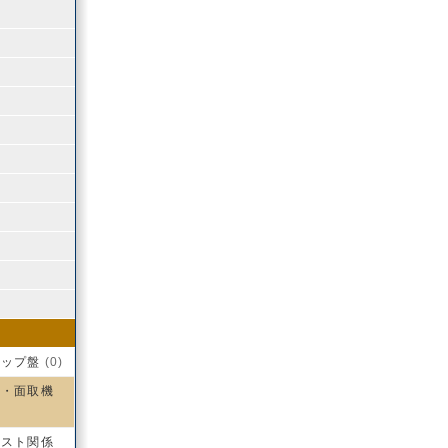
ラップ盤
(0)
盤・面取機
ラスト関係