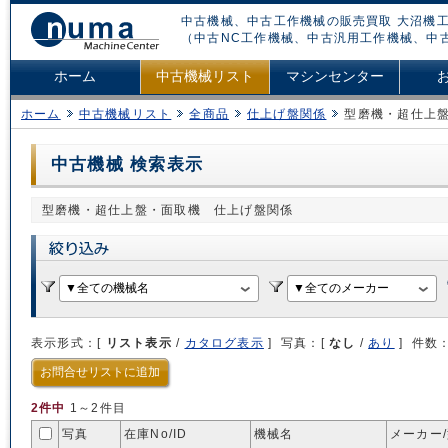
中古機械、中古工作機械の販売買取 大沼機工
（中古NC工作機械、中古汎用工作機械、中
ホーム
中古機械リスト
マシンセンター
ホーム
中古機械リスト
全商品
仕上げ盤関係
型磨機・超仕上
中古機械 検索表示
型磨機・超仕上盤・面取機 仕上げ盤関係
表示形式：[
リスト表示
/
カタログ表示
] 写真：[
なし
/
あり
] 件数
お問合せリストに追加
2件中
1～2件目
写真
在庫No/
ID
機械名
メーカー