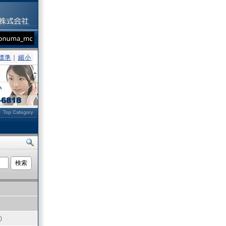
標準
｜
縮小
ト
)