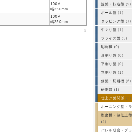
100V
旋盤・転造盤
(9)
幅350mm
ボール盤
(1)
100V
タッピング盤
(1)
幅250mm
中ぐり盤
(1)
1
フライス盤
(3)
彫刻機
(0)
形削り盤
(0)
平削り盤
(0)
立削り盤
(1)
鋸盤・切断機
(6)
研削盤
(1)
仕上げ盤関係
(2)
ホーニング盤・
型磨機・超仕上
(2)
バレル研磨・ブ