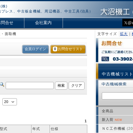
(株)
古プレス、中古板金機械、周辺機器、中古工具/治具）
お問合せ
会社案内
盤・面取機
文字サイズ
拡大
｜
会員ログイン
0
お問合せリスト
中古機械リス
：
全商品
新入荷
NEW
1
ＮＣ工作機械
(20
/型式
年式
仕様