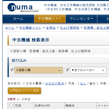
中古機械、中古工作機械の販売買取 大沼機工
（中古NC工作機械、中古汎用工作機械、中
ホーム
中古機械リスト
マシンセンター
ホーム
中古機械リスト
全商品
仕上げ盤関係
型磨機・超仕上
中古機械 検索表示
Ｃ面取り機 型磨機・超仕上盤・面取機 仕上げ盤関係
表示形式：[
リスト表示
/
カタログ表示
] 写真：[
なし
/
あり
] 件数
お問合せリストに追加
2件中
1～2件目
写真
在庫No/
ID
機械名
メーカー