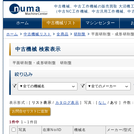
中古機械、中古工作機械の販売買取 大沼機工
（中古NC工作機械、中古汎用工作機械、中
ホーム
中古機械リスト
マシンセンター
ホーム
中古機械リスト
全商品
研削盤
平面研削盤・成形研削
中古機械 検索表示
平面研削盤・成形研削盤 研削盤
表示形式：[
リスト表示
/
カタログ表示
] 写真：[
なし
/
あり
] 件数
お問合せリストに追加
1件中
1～1件目
写真
在庫No/
ID
機械名
メーカー/型式