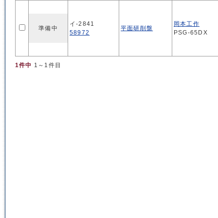
イ-2841
岡本工作
準備中
平面研削盤
58972
PSG-65DX
1件中
1～1件目