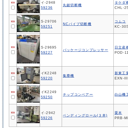
イ-2948
タケダ
丸鋸切断機
59236
CHL-25
S-29706
コムコ
NCパイプ切断機
59251
KC-30
S-29695
日立産
パッケージコンプレッサー
59227
POD-1
イK2248
新東工
集塵機
59220
EXN-II
イK2249
チップコンベアー
白山機
59250
イ-2942
栗本
ベンディングロール(３本)
59226
PRB-M