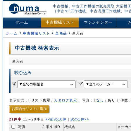
中古機械、中古工作機械の販売買取 大沼機工
（中古NC工作機械、中古汎用工作機械、中
ホーム
中古機械リスト
マシンセンター
ホーム
中古機械リスト
全商品
新入荷
中古機械 検索表示
新入荷
表示形式：[
リスト表示
/
カタログ表示
] 写真：[
なし
/
あり
] 件数
お問合せリストに追加
21件中
11～20件目
<<前の10件
｜
次の1件>>
写真
在庫No/
ID
機械名
メーカ