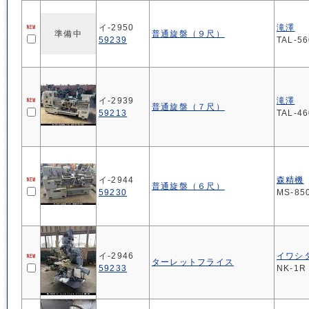
イ-2950
滝澤
準備中
普通旋盤（９尺）
59239
TAL-5
イ-2939
滝澤
普通旋盤（７尺）
59213
TAL-4
イ-2944
森精機
普通旋盤（６尺）
59230
MS-85
イ-2946
イワシ
ターレットフライス
59233
NK-1R