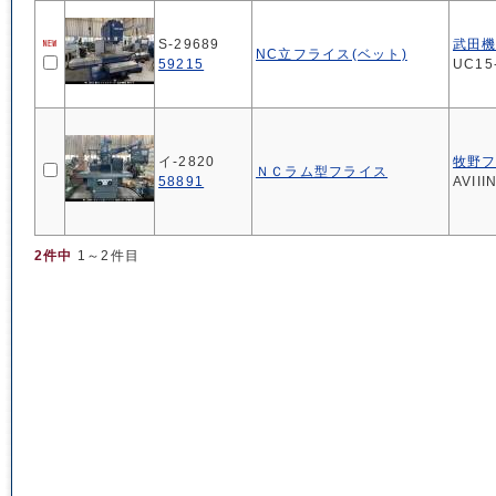
S-29689
武田
NC立フライス(ベット)
59215
UC15
イ-2820
牧野
ＮＣラム型フライス
58891
AVIII
2件中
1～2件目