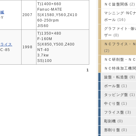
T)1400×660
ＮＣ旋盤関係
(2)
Fanuc-MATE
機械
マシニング･NCナ
2007
S)X1580,Y560,Z410
-Y
ボール
(16)
60-250rpm
JIS60
グラファイト･倣
T)1350×480
ザー
(0)
F-160M
ＮＣフライス・
フライス
S)X850,Y500,Z400
1998
NC-85
NT-40
(2)
3.7kw
ＮＣ研削盤・Ｎ
SS)100
ＮＣ特殊加工機
1
旋盤・転造盤
(9)
ボール盤
(1)
タッピング盤
(1)
中ぐり盤
(1)
フライス盤
(3)
彫刻機
(0)
形削り盤
(0)