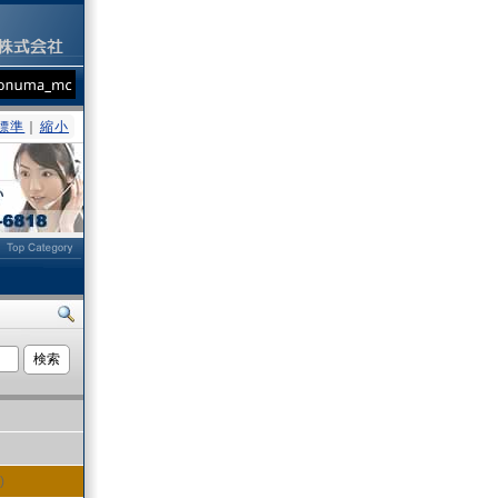
標準
｜
縮小
ト
)