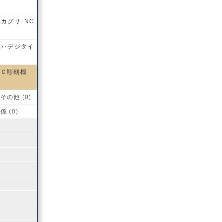
カグリ･NC
い･デジタイ
ＮＣ彫刻機
Ｃその他
(0)
関係
(0)