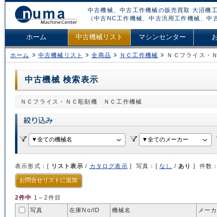
中古機械、中古工作機械の販売買取 大沼機工
（中古NC工作機械、中古汎用工作機械、中
ホーム
中古機械リスト
マシンセンター
ホーム
中古機械リスト
全商品
ＮＣ工作機械
ＮＣフライス・
中古機械 検索表示
ＮＣフライス・ＮＣ彫刻機 ＮＣ工作機械
表示形式：[
リスト表示
/
カタログ表示
] 写真：[
なし
/
あり
] 件数
お問合せリストに追加
2件中
1～2件目
写真
在庫No/
ID
機械名
メーカ