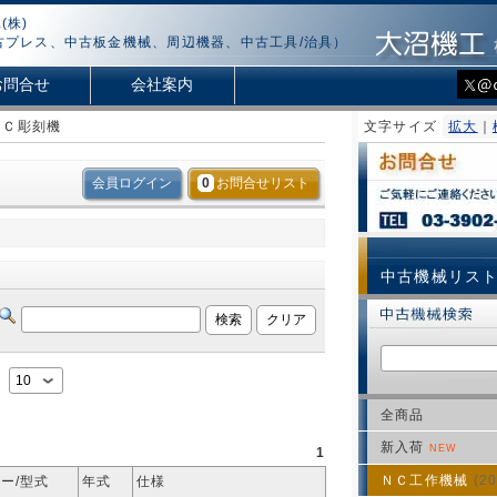
(株)
古プレス、中古板金機械、周辺機器、中古工具/治具）
お問合せ
会社案内
ＮＣ彫刻機
文字サイズ
拡大
｜
会員ログイン
0
お問合せリスト
中古機械リス
：
全商品
新入荷
NEW
1
ＮＣ工作機械
(20
ー/型式
年式
仕様