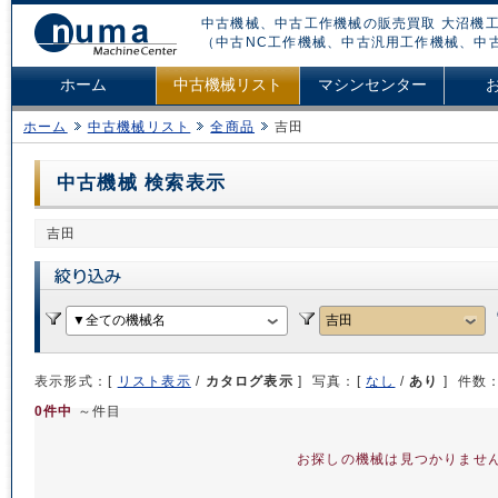
中古機械、中古工作機械の販売買取 大沼機工
（中古NC工作機械、中古汎用工作機械、中
ホーム
中古機械リスト
マシンセンター
ホーム
中古機械リスト
全商品
吉田
中古機械 検索表示
吉田
表示形式：[
リスト表示
/
カタログ表示
] 写真：[
なし
/
あり
] 件数
0件中
～件目
お探しの機械は見つかりませ