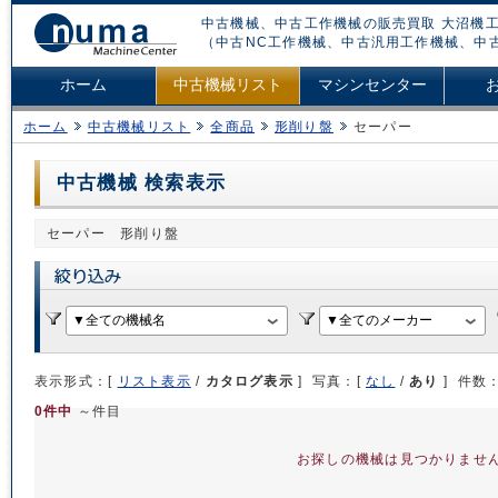
中古機械、中古工作機械の販売買取 大沼機工
（中古NC工作機械、中古汎用工作機械、中
ホーム
中古機械リスト
マシンセンター
ホーム
中古機械リスト
全商品
形削り盤
セーパー
中古機械 検索表示
セーパー 形削り盤
表示形式：[
リスト表示
/
カタログ表示
] 写真：[
なし
/
あり
] 件数
0件中
～件目
お探しの機械は見つかりませ