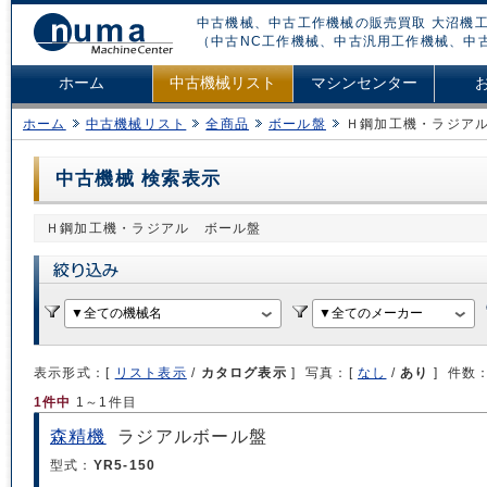
中古機械、中古工作機械の販売買取 大沼機工
（中古NC工作機械、中古汎用工作機械、中
ホーム
中古機械リスト
マシンセンター
ホーム
中古機械リスト
全商品
ボール盤
Ｈ鋼加工機・ラジア
中古機械 検索表示
Ｈ鋼加工機・ラジアル ボール盤
表示形式：[
リスト表示
/
カタログ表示
] 写真：[
なし
/
あり
] 件数
1件中
1～1件目
森精機
ラジアルボール盤
型式：
YR5-150