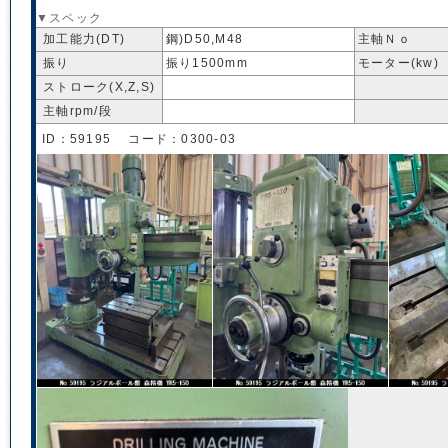
▼スペック
加工能力(DT)
鋼)D50,M48
主軸Ｎｏ
振り
振り1500mm
モーター(kw)
ストローク(X,Z,S)
主軸rpm/段
ID：59195 コード：0300-03