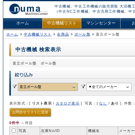
中古機械、中古工作機械の販売買取 大沼機工
（中古NC工作機械、中古汎用工作機械、中
ホーム
中古機械リスト
マシンセンター
ホーム
中古機械リスト
全商品
ボール盤
直立ボール盤
中古機械 検索表示
直立ボール盤 ボール盤
表示形式：[
リスト表示
/
カタログ表示
] 写真：[
なし
/
あり
] 件数
お問合せリストに追加
0件中
～件目
写真
在庫No/
ID
機械名
メーカー