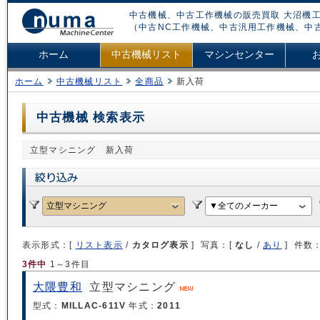
中古機械、中古工作機械の販売買取 大沼機工
（中古NC工作機械、中古汎用工作機械、中
ホーム
中古機械リスト
マシンセンター
ホーム
中古機械リスト
全商品
新入荷
中古機械 検索表示
立型マシニング 新入荷
表示形式：[
リスト表示
/
カタログ表示
] 写真：[
なし
/
あり
] 件数
3件中
1～3件目
大隈豊和
立型マシニング
型式：
MILLAC-611V
年式：
2011