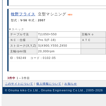
牧野フライス
立型マシニング
型式：
V-56
年式：
2007
▼スペック
テーブル寸法
T)1050×550
主軸Ｎｏ
ＮＣ・仕様
Pro.5(F-18)
ＡＴＣ
ストローク(X,Y,Z)
S)X900,Y550,Z450
主軸rpm/段
20,000rpm
ID：59249 コード：0102-05
3件中
1～3件目
このサイトについて
｜
個人情報について
｜
お知らせ
© Onuma kiko Co.Ltd., Onuma Engineering Co.Ltd., 2005-2026