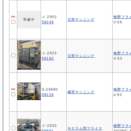
イ-2953
牧野フラ
準備中
立型マシニング
59249
V-56
イ-2923
牧野フラ
立型マシニング
59185
V-33
S-29690
牧野フラ
横型マシニング
59218
a-92
イ-2820
牧野フラ
ＮＣラム型フライス
58891
AVIIINC-