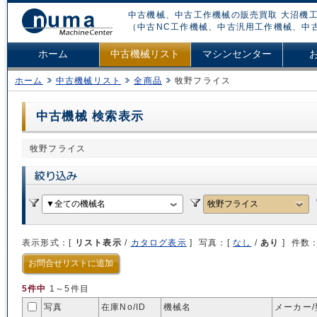
中古機械、中古工作機械の販売買取 大沼機工
（中古NC工作機械、中古汎用工作機械、中
ホーム
中古機械リスト
マシンセンター
ホーム
中古機械リスト
全商品
牧野フライス
中古機械 検索表示
牧野フライス
表示形式：[
リスト表示
/
カタログ表示
] 写真：[
なし
/
あり
] 件数
お問合せリストに追加
5件中
1～5件目
写真
在庫No/
ID
機械名
メーカー/