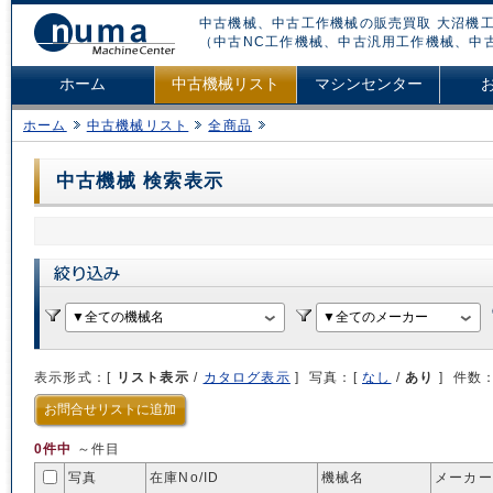
中古機械、中古工作機械の販売買取 大沼機工
（中古NC工作機械、中古汎用工作機械、中
ホーム
中古機械リスト
マシンセンター
ホーム
中古機械リスト
全商品
中古機械 検索表示
表示形式：[
リスト表示
/
カタログ表示
] 写真：[
なし
/
あり
] 件数
お問合せリストに追加
0件中
～件目
写真
在庫No/
ID
機械名
メーカー