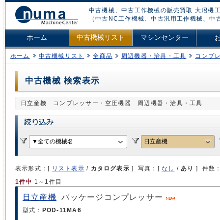
中古機械、中古工作機械の販売買取 大沼機工
（中古NC工作機械、中古汎用工作機械、中
ホーム
中古機械リスト
マシンセンター
ホーム
中古機械リスト
全商品
周辺機器・治具・工具
コンプ
中古機械 検索表示
日立産機 コンプレッサー・空圧機器 周辺機器・治具・工具
表示形式：[
リスト表示
/
カタログ表示
] 写真：[
なし
/
あり
] 件数
1件中
1～1件目
日立産機
パッケージコンプレッサー
型式：
POD-11MA6