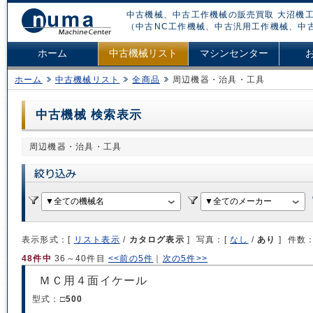
中古機械、中古工作機械の販売買取 大沼機工
（中古NC工作機械、中古汎用工作機械、中
ホーム
中古機械リスト
マシンセンター
ホーム
中古機械リスト
全商品
周辺機器・治具・工具
中古機械 検索表示
周辺機器・治具・工具
表示形式：[
リスト表示
/
カタログ表示
] 写真：[
なし
/
あり
] 件数
48件中
36～40件目
<<前の5件
｜
次の5件>>
ＭＣ用４面イケール
型式：
□500