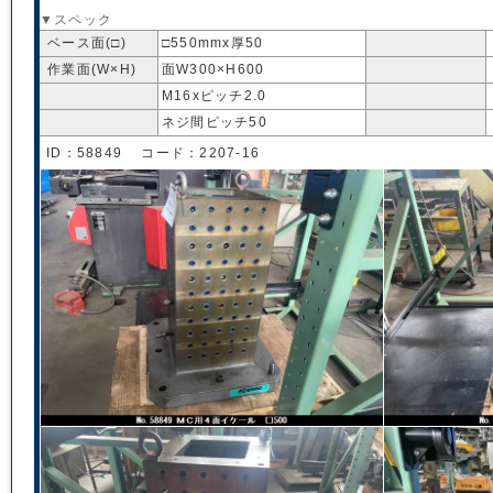
▼スペック
ベース面(□)
□550mmx厚50
作業面(W×H)
面W300×H600
M16xピッチ2.0
ネジ間ピッチ50
ID：58849 コード：2207-16