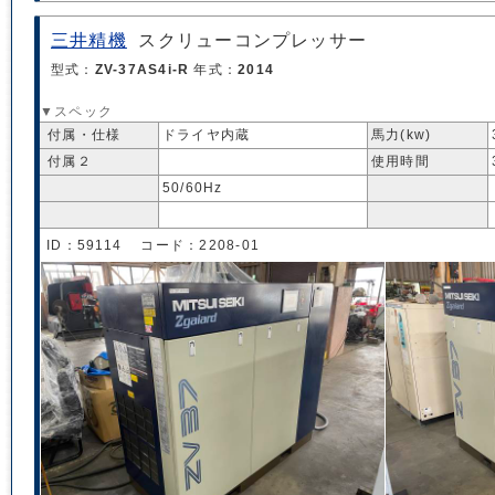
三井精機
スクリューコンプレッサー
型式：
ZV-37AS4i-R
年式：
2014
▼スペック
付属・仕様
ドライヤ内蔵
馬力(kw)
付属２
使用時間
50/60Hz
ID：59114 コード：2208-01