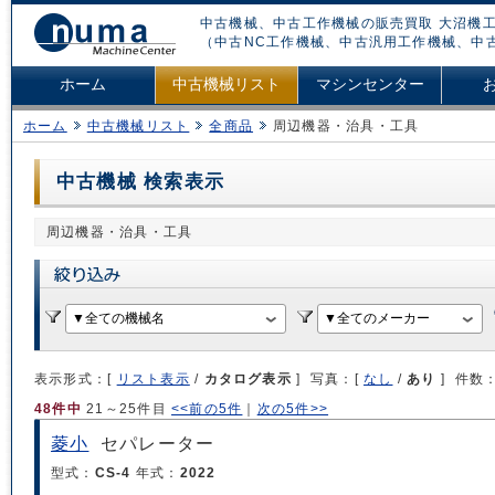
中古機械、中古工作機械の販売買取 大沼機工
（中古NC工作機械、中古汎用工作機械、中
ホーム
中古機械リスト
マシンセンター
ホーム
中古機械リスト
全商品
周辺機器・治具・工具
中古機械 検索表示
周辺機器・治具・工具
表示形式：[
リスト表示
/
カタログ表示
] 写真：[
なし
/
あり
] 件数
48件中
21～25件目
<<前の5件
｜
次の5件>>
菱小
セパレーター
型式：
CS-4
年式：
2022