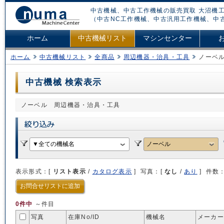
中古機械、中古工作機械の販売買取 大沼機工
（中古NC工作機械、中古汎用工作機械、中
ホーム
中古機械リスト
マシンセンター
ホーム
中古機械リスト
全商品
周辺機器・治具・工具
ノーベ
中古機械 検索表示
ノーベル 周辺機器・治具・工具
表示形式：[
リスト表示
/
カタログ表示
] 写真：[
なし
/
あり
] 件数
お問合せリストに追加
0件中
～件目
写真
在庫No/
ID
機械名
メーカー