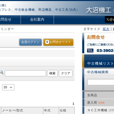
(株)
古プレス、中古板金機械、周辺機器、中古工具/治具）
お問合せ
会社案内
シリンダー
文字サイズ
拡大
｜
会員ログイン
0
お問合せリスト
中古機械リス
：
全商品
新入荷
NEW
1
ＮＣ工作機械
(20
メーカー/型式
年式
仕様