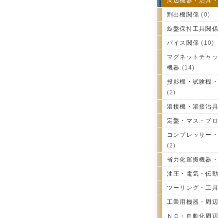
周辺機器・治具
割出機関係
(0)
旋盤保持工具関
バイス関係
(10)
マグネットチャ
機器
(14)
投影機・試験機
(2)
溶接機・溶接治
定盤・マス・ブ
コンプレッサー
(2)
省力化運搬機器
油圧・電気・伝
ツーリング・工
工業用機器・周
ＮＣ・自動化周