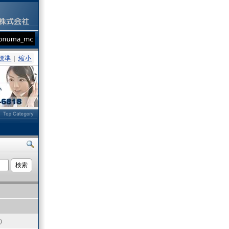
標準
｜
縮小
ト
)