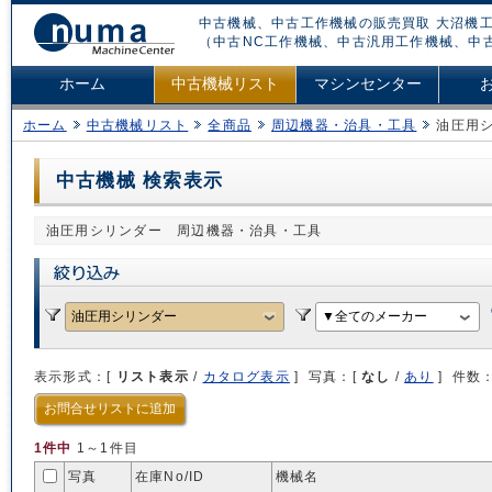
中古機械、中古工作機械の販売買取 大沼機工
（中古NC工作機械、中古汎用工作機械、中
ホーム
中古機械リスト
マシンセンター
ホーム
中古機械リスト
全商品
周辺機器・治具・工具
油圧用
中古機械 検索表示
油圧用シリンダー 周辺機器・治具・工具
表示形式：[
リスト表示
/
カタログ表示
] 写真：[
なし
/
あり
] 件数
お問合せリストに追加
1件中
1～1件目
写真
在庫No/
ID
機械名