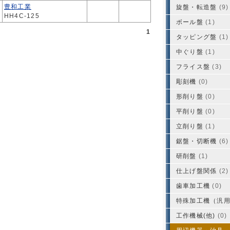
豊和工業
旋盤・転造盤
(9)
HH4C-125
ボール盤
(1)
1
タッピング盤
(1)
中ぐり盤
(1)
フライス盤
(3)
彫刻機
(0)
形削り盤
(0)
平削り盤
(0)
立削り盤
(1)
鋸盤・切断機
(6)
研削盤
(1)
仕上げ盤関係
(2)
歯車加工機
(0)
特殊加工機（汎
工作機械(他)
(0)