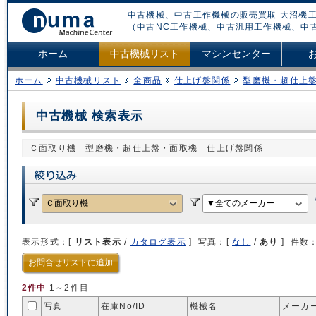
中古機械、中古工作機械の販売買取 大沼機工
（中古NC工作機械、中古汎用工作機械、中
ホーム
中古機械リスト
マシンセンター
ホーム
中古機械リスト
全商品
仕上げ盤関係
型磨機・超仕上
中古機械 検索表示
Ｃ面取り機 型磨機・超仕上盤・面取機 仕上げ盤関係
表示形式：[
リスト表示
/
カタログ表示
] 写真：[
なし
/
あり
] 件数
お問合せリストに追加
2件中
1～2件目
写真
在庫No/
ID
機械名
メーカー