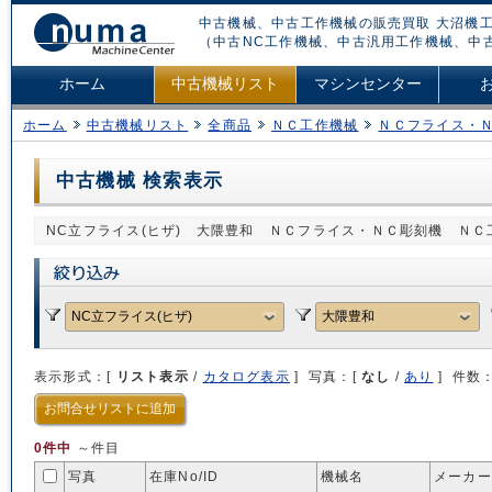
中古機械、中古工作機械の販売買取 大沼機工
（中古NC工作機械、中古汎用工作機械、中
ホーム
中古機械リスト
マシンセンター
ホーム
中古機械リスト
全商品
ＮＣ工作機械
ＮＣフライス・
中古機械 検索表示
NC立フライス(ヒザ) 大隈豊和 ＮＣフライス・ＮＣ彫刻機 ＮＣ
表示形式：[
リスト表示
/
カタログ表示
] 写真：[
なし
/
あり
] 件数
お問合せリストに追加
0件中
～件目
写真
在庫No/
ID
機械名
メーカー