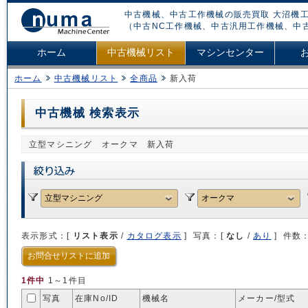
中古機械、中古工作機械の販売買取 大沼機工
（中古NC工作機械、中古汎用工作機械、中
ホーム
中古機械リスト
マシンセンター
ホーム
中古機械リスト
全商品
新入荷
中古機械 検索表示
立型マシニング オークマ 新入荷
表示形式：[
リスト表示
/
カタログ表示
] 写真：[
なし
/
あり
] 件数
お問合せリストに追加
1件中
1～1件目
写真
在庫No/
ID
機械名
メーカー/型式