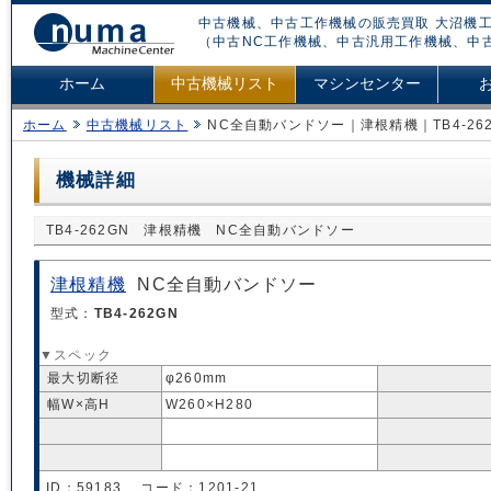
中古機械、中古工作機械の販売買取 大沼機工
（中古NC工作機械、中古汎用工作機械、中
ホーム
中古機械リスト
マシンセンター
ホーム
中古機械リスト
NC全自動バンドソー｜津根精機｜TB4-26
機械詳細
TB4-262GN 津根精機 NC全自動バンドソー
津根精機
NC全自動バンドソー
型式：
TB4-262GN
▼スペック
最大切断径
φ260mm
幅W×高H
W260×H280
ID：59183 コード：1201-21